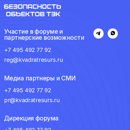
reg@kvadratresurs.ru
Медиа партнеры и СМИ
+7 495 492 77 92
pr@kvadratresurs.ru
Дирекция форума
+7 495 492 77 92
info@kvadratresurs.ru
Выступить с докладом
+7 495 492 77 92
alieva@kvadratresurs.ru
О
Регистрация
форуме
Форматы участия
Оферта
Согласие на
Об организаторе
Политика
обработку
конфиденциальности
Программа
персональных